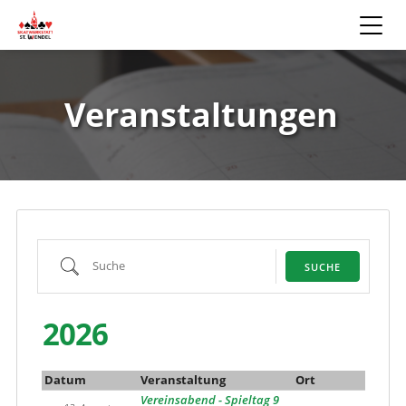
Veranstaltungen
Suche
SUCHE
2026
Datum
Veranstaltung
Ort
Vereinsabend - Spieltag 9