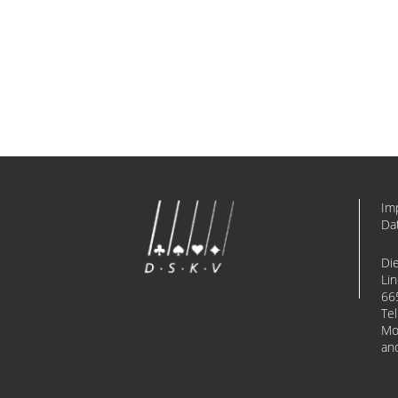
Im
Da
Di
Li
66
Tel
Mo
an