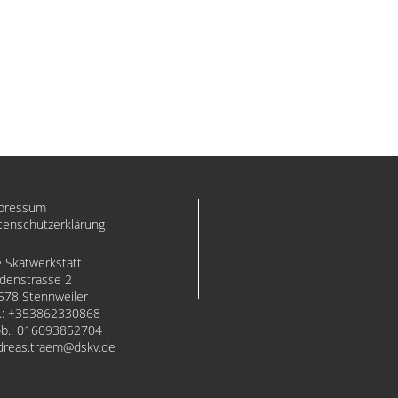
pressum
tenschutzerklärung
e Skatwerkstatt
ndenstrasse 2
578 Stennweiler
.:
+353862330868
b.:
016093852704
dreas.traem
​dskv.de