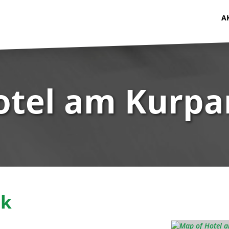
A
otel am Kurpa
rk