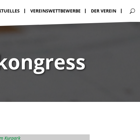
KTUELLES
VEREINSWETTBEWERBE
DER VEREIN
kongress