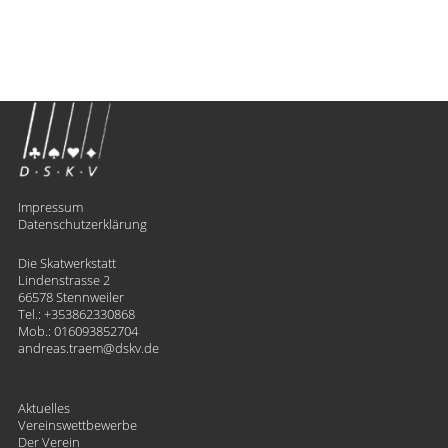
Impressum
Datenschutzerklärung
Die Skatwerkstatt
Lindenstrasse 2
66578 Stennweiler
Tel.:
+353862330868
Mob.:
016093852704
andreas.traem
​dskv.de
Aktuelles
Vereinswettbewerbe
Der Verein