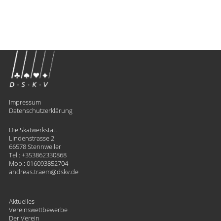
Impressum
Datenschutzerklärung
Die Skatwerkstatt
Lindenstrasse 2
66578 Stennweiler
Tel.:
+353862330868
Mob.:
016093852704
andreas.traem
​dskv.de
Aktuelles
Vereinswettbewerbe
Der Verein