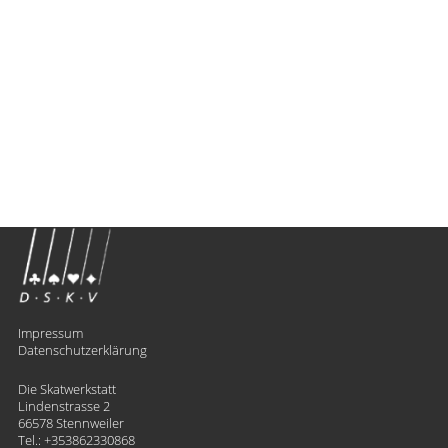
Impressum
Datenschutzerklärung
Die Skatwerkstatt
Lindenstrasse 2
66578 Stennweiler
Tel.:
+353862330868